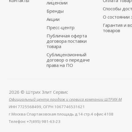
Контакты
Оплата товар
лицензии
Способы дос
Бренды
О состоянии 
Акции
Гарантия и в
Пресс-центр
товаров
Публичная оферта
договора поставки
товара
Сублицензионный
договор о передаче
права на ПО
2026 © Штрих Элит Сервис
Официальный центр продаж и сервиса компании ШТРИХ-М
ИНН
7725568499,
ОГРН
1067746531621
г.Москва Спартаковская площадь д.14 стр.4 офис 4108
Телефон
:
+7(495) 981-63-23