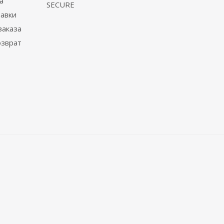
а
SECURE
тавки
заказа
озврат