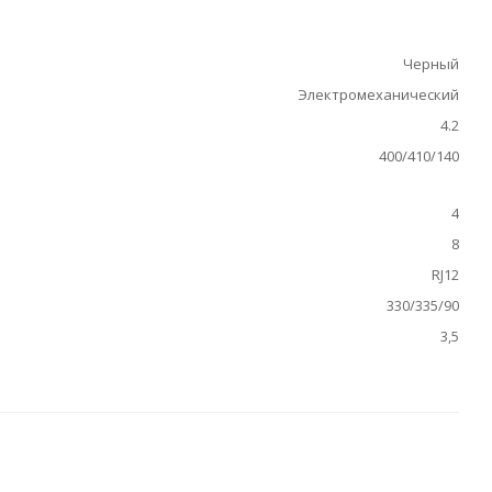
Черный
Электромеханический
4.2
400/410/140
4
8
RJ12
330/335/90
3,5