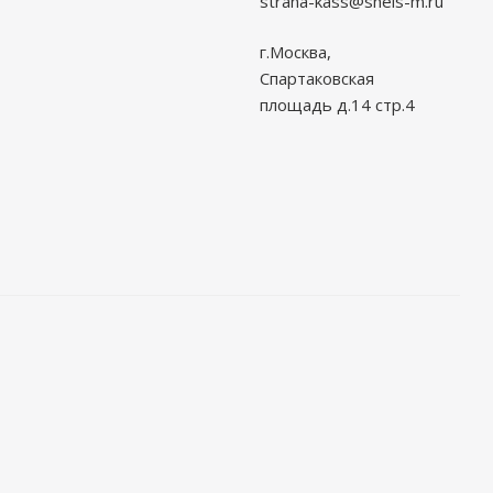
strana-kass@shels-m.ru
г.Москва,
Спартаковская
площадь д.14 стр.4