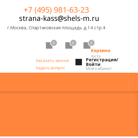
+7 (495) 981-63-23
strana-kass@shels-m.ru
г.Москва, Спартаковская площадь д.14 стр.4
0
0
0
Корзина
пуста
Регистрация/
Заказать звонок
Войти
Задать вопрос
Мой кабинет