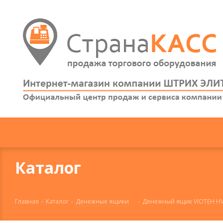
Каталог
Главная
-
Каталог
-
Денежные ящики
-
Денежный ящик VIOTEH HV