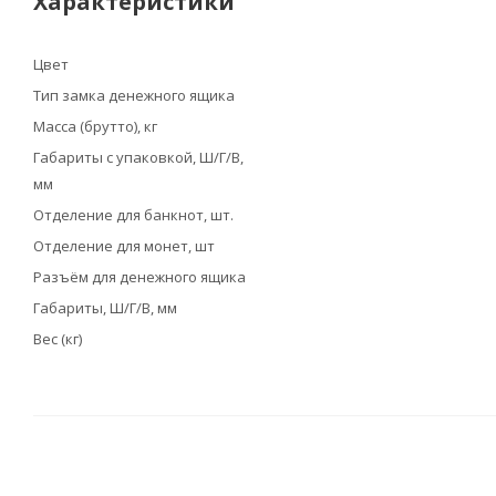
Характеристики
Цвет
Тип замка денежного ящика
Масса (брутто), кг
Габариты с упаковкой, Ш/Г/В,
мм
Отделение для банкнот, шт.
Отделение для монет, шт
Разъём для денежного ящика
Габариты, Ш/Г/В, мм
Вес (кг)