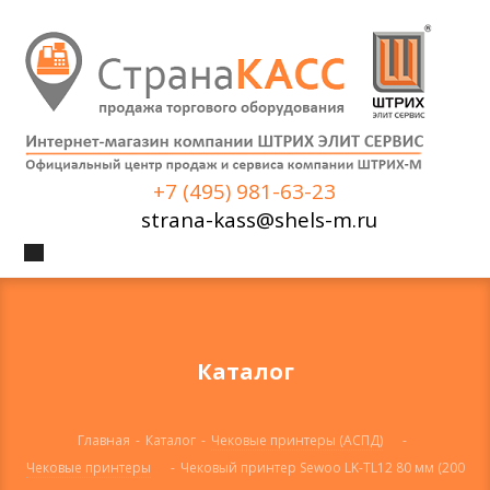
+7 (495) 981-63-23
strana-kass@shels-m.ru
Каталог
Главная
-
Каталог
-
Чековые принтеры (АСПД)
-
Чековые принтеры
-
Чековый принтер Sewoo LK-TL12 80 мм (200