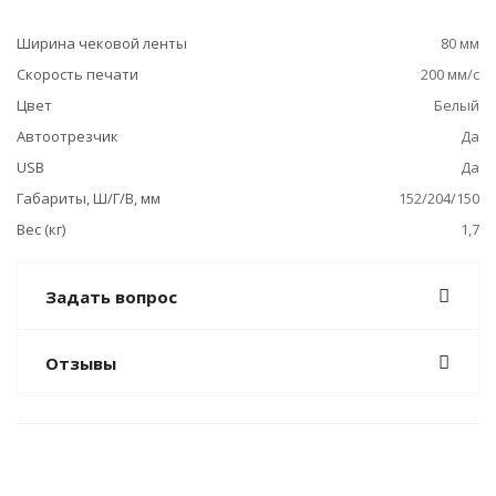
Ширина чековой ленты
80 мм
Скорость печати
200 мм/с
Цвет
Белый
Автоотрезчик
Да
USB
Да
Габариты, Ш/Г/В, мм
152/204/150
Вес (кг)
1,7
Задать вопрос
Отзывы