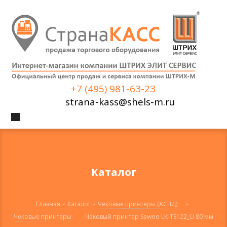
+7 (495) 981-63-23
strana-kass@shels-m.ru
Каталог
Главная
-
Каталог
-
Чековые принтеры (АСПД)
-
Чековые принтеры
-
Чековый принтер Sewoo LK-TЕ122_U 80 мм