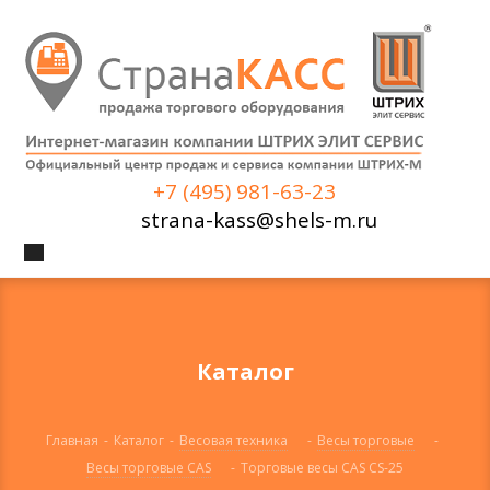
+7 (495) 981-63-23
strana-kass@shels-m.ru
Каталог
Главная
-
Каталог
-
Весовая техника
-
Весы торговые
-
Весы торговые CAS
-
Торговые весы CAS CS-25