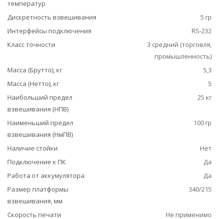
температур
Дискретность взвешивания
5 гр
Интерфейсы подключения
RS-232
Класс точности
3 средний (торговля,
промышленность)
Масса (Брутто), кг
5,3
Масса (Нетто), кг
5
Наибольший предел
25 кг
взвешивания (НПВ)
Наименьший предел
100 гр
взвешивания (НмПВ)
Наличие стойки
Нет
Подключение к ПК
Да
Работа от аккумулятора
Да
Размер платформы
340/215
взвешивания, мм
Скорость печати
Не применимо