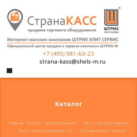
+7 (495) 981-63-23
strana-kass@shels-m.ru
Каталог
Главная
-
Каталог
-
Весовая техника
-
Весы с печатью этикеток
-
Весы с печатью этикеток CAS
-
Торговые весы с печатью