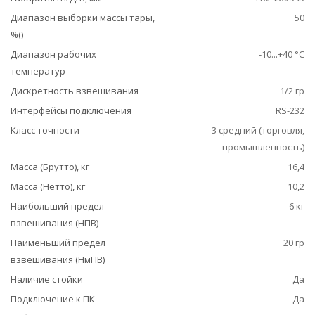
Диапазон выборки массы тары,
50
%()
Диапазон рабочих
-10...+40 °С
температур
Дискретность взвешивания
1/2 гр
Интерфейсы подключения
RS-232
Класс точности
3 средний (торговля,
промышленность)
Масса (Брутто), кг
16,4
Масса (Нетто), кг
10,2
Наибольший предел
6 кг
взвешивания (НПВ)
Наименьший предел
20 гр
взвешивания (НмПВ)
Наличие стойки
Да
Подключение к ПК
Да