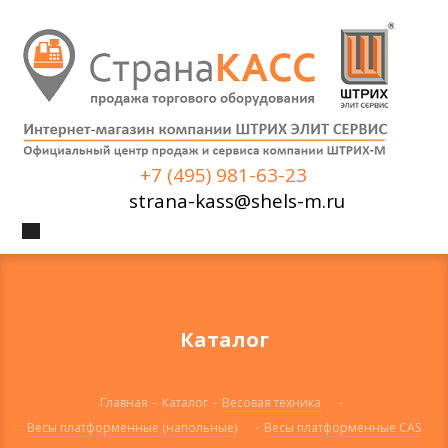
+7 (495) 981-63-23
strana-kass@shels-m.ru
Каталог
Главная
-
Каталог
-
Весовая техника
-
Весы платформенные (напольные)
-
Весы платформенные CAS