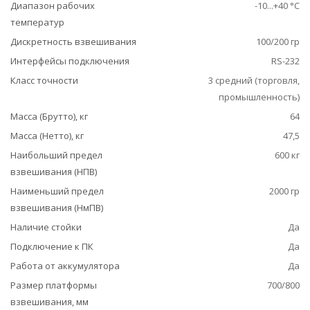
Диапазон рабочих
-10...+40 °С
температур
Дискретность взвешивания
100/200 гр
Интерфейсы подключения
RS-232
Класс точности
3 средний (торговля,
промышленность)
Масса (Брутто), кг
64
Масса (Нетто), кг
47,5
Наибольший предел
600 кг
взвешивания (НПВ)
Наименьший предел
2000 гр
взвешивания (НмПВ)
Наличие стойки
Да
Подключение к ПК
Да
Работа от аккумулятора
Да
Размер платформы
700/800
взвешивания, мм