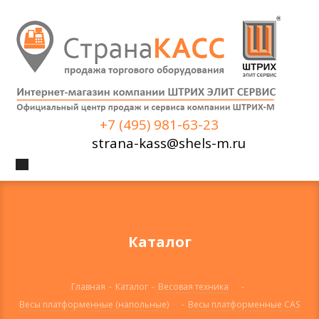
+7 (495) 981-63-23
strana-kass@shels-m.ru
Каталог
Главная
-
Каталог
-
Весовая техника
-
Весы платформенные (напольные)
-
Весы платформенные CAS