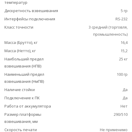
температур
Дискретность взвешивания
5 гр
Интерфейсы подключения
RS-232
Класс точности
3 средний (торговля,
промышленность)
Масса (Брутто), кг
16,4
Масса (Нетто), кг
15,2
Наибольший предел
25 кг
взвешивания (НПВ)
Наименьший предел
100 гр
взвешивания (НмПВ)
Наличие стойки
Да
Подключение к ПК
Да
Работа от аккумулятора
Нет
Размер платформы
290/510
взвешивания, мм
Скорость печати
Не применимо