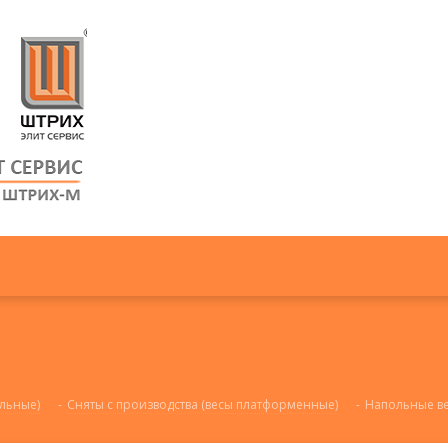
льные)
-
Сняты с производства (весы платформенные)
-
Напольные вес