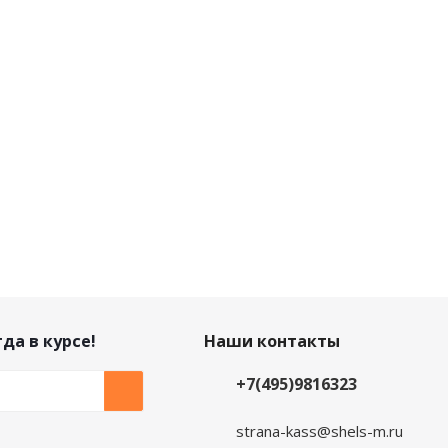
да в курсе!
Наши контакты
+7(495)9816323
strana-kass@shels-m.ru