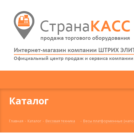
Каталог
Главная
-
Каталог
-
Весовая техника
-
Весы платформенные (напо