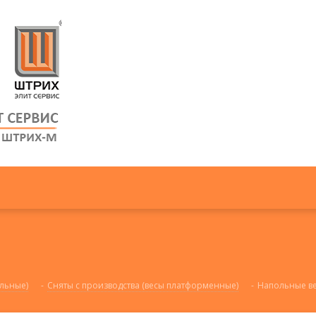
льные)
-
Сняты с производства (весы платформенные)
-
Напольные вес