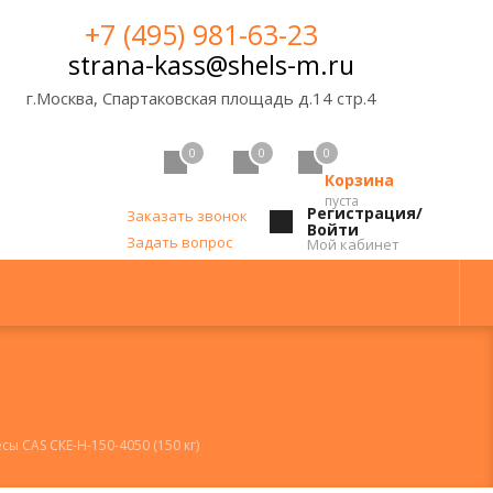
+7 (495) 981-63-23
strana-kass@shels-m.ru
г.Москва, Спартаковская площадь д.14 стр.4
0
0
0
Корзина
пуста
Регистрация/
Заказать звонок
Войти
Задать вопрос
Мой кабинет
ы CAS СКЕ-Н-150-4050 (150 кг)