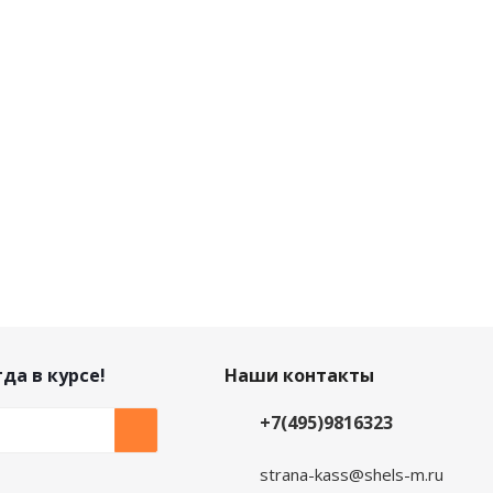
да в курсе!
Наши контакты
+7(495)9816323
strana-kass@shels-m.ru