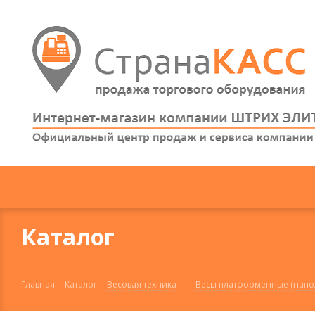
Каталог
Главная
-
Каталог
-
Весовая техника
-
Весы платформенные (напо