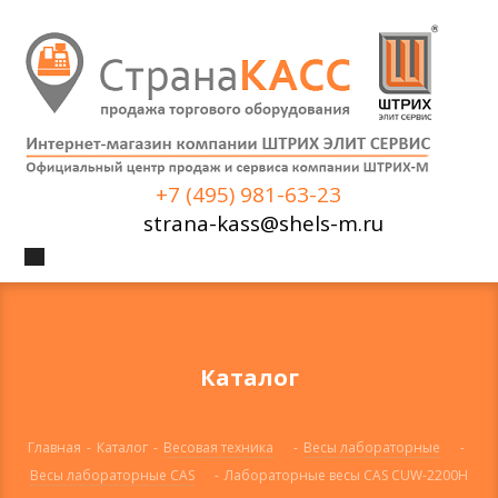
+7 (495) 981-63-23
strana-kass@shels-m.ru
Каталог
Главная
-
Каталог
-
Весовая техника
-
Весы лабораторные
-
Весы лабораторные CAS
-
Лабораторные весы CAS CUW-2200H