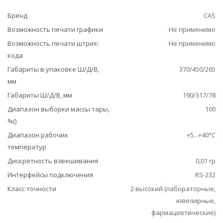
Бренд
CAS
Возможность печати графики
Не применимо
Возможность печати штрих-
Не применимо
кода
Габариты в упаковке Ш/Д/В,
370/450/265
мм
Габариты Ш/Д/В, мм
190/317/78
Диапазон выборки массы тары,
100
%()
Диапазон рабочих
+5...+40°С
температур
Дискретность взвешивания
0,01 гр
Интерфейсы подключения
RS-232
Класс точности
2 высокий (лабораторные,
ювелирные,
фармацевтические)