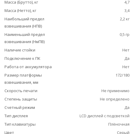
Масса (Брутто), кг
4,7
Масса (Нетто), кг
3,4
Наибольший предел
2,2 кг
взвешивания (НПВ)
Наименьший предел
0,5 гр
взвешивания (НмПВ)
Наличие стойки
Нет
Подключение к ПК
Да
Работа от аккумулятора
Нет
Размер платформы
172/180
взвешивания, мм
Скорость печати
Не применимо
Степень защиты
Не определено
Счетный режим
Да
Тип дисплея
LCD дисплей с подсветкой
Тип клавиатуры
Плёночная
Цвет
Серый