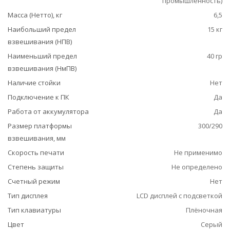
промышленность)
Масса (Нетто), кг
6,5
Наибольший предел
15 кг
взвешивания (НПВ)
Наименьший предел
40 гр
взвешивания (НмПВ)
Наличие стойки
Нет
Подключение к ПК
Да
Работа от аккумулятора
Да
Размер платформы
300/290
взвешивания, мм
Скорость печати
Не применимо
Степень защиты
Не определено
Счетный режим
Нет
Тип дисплея
LCD дисплей с подсветкой
Тип клавиатуры
Плёночная
Цвет
Серый