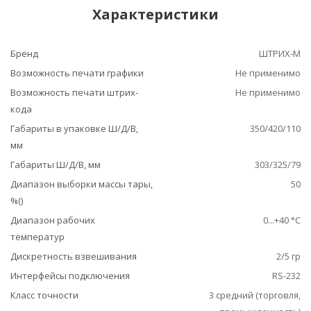
Характеристики
Бренд
ШТРИХ-М
Возможность печати графики
Не применимо
Возможность печати штрих-
Не применимо
кода
Габариты в упаковке Ш/Д/В,
350/420/110
мм
Габариты Ш/Д/В, мм
303/325/79
Диапазон выборки массы тары,
50
%()
Диапазон рабочих
0...+40 °С
температур
Дискретность взвешивания
2/5 гр
Интерфейсы подключения
RS-232
Класс точности
3 средний (торговля,