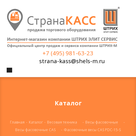
+7 (495) 981-63-23
strana-kass@shels-m.ru
Каталог
Главная
-
Каталог
-
Весовая техника
-
Весы фасовочные
-
Весы фасовочные CAS
-
Фасовочные весы CAS PDC-15-S