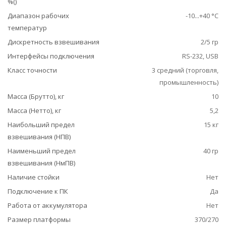
%()
Диапазон рабочих
-10...+40 °С
температур
Дискретность взвешивания
2/5 гр
Интерфейсы подключения
RS-232, USB
Класс точности
3 средний (торговля,
промышленность)
Масса (Брутто), кг
10
Масса (Нетто), кг
5,2
Наибольший предел
15 кг
взвешивания (НПВ)
Наименьший предел
40 гр
взвешивания (НмПВ)
Наличие стойки
Нет
Подключение к ПК
Да
Работа от аккумулятора
Нет
Размер платформы
370/270