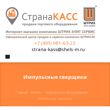
+7 (495) 981-63-23
strana-kass@shels-m.ru
Импульсные сварщики
Главная
-
Каталог
-
Упаковочное оборудование
-
Импульсные сварщики