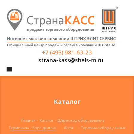
+7 (495) 981-63-23
strana-kass@shels-m.ru
Каталог
Главная
-
Каталог
-
Штрих-код оборудование
-
Терминалы сбора данных
-
iData
-
Терминал сбора данных