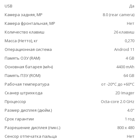
USB
Да
Камера задняя, MP
8.0 (rear camera)
Камера фронтальная, MP
Нет
Количество клавиш
26 клавиш
Масса (Нетто), кг
0,270
Операционная система
Android 11
Память ОЗУ (RAM)
4 GB
Основная батарея (мАч)
4400 mAh
Память ПЗУ (ROM)
64 GB
Рабочая температура
от -20°C до +60°C
Сканер штрихкода
2D Imager
Процессор
Octa-core 2.0 GHz
Размер дисплея (дюйм.)
4.0"
Срок гарантии
1 год
Разрешение дисплея (пикс.)
800 x 480
Сенсор отпечатка пальца
Нет