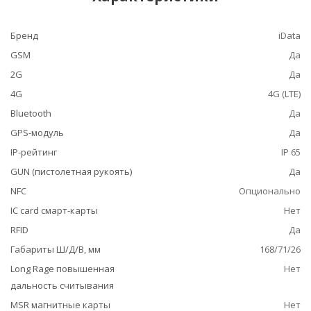
Бренд
iData
GSM
Да
2G
Да
4G
4G (LTE)
Bluetooth
Да
GPS-модуль
Да
IP-рейтинг
IP 65
GUN (пистолетная рукоять)
Да
NFC
Опционально
IC card смарт-карты
Нет
RFID
Да
Габариты Ш/Д/В, мм
168/71/26
Long Rage повышенная
Нет
дальность считывания
MSR магнитные карты
Нет