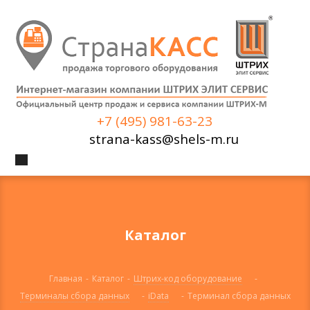
+7 (495) 981-63-23
strana-kass@shels-m.ru
Каталог
Главная
-
Каталог
-
Штрих-код оборудование
-
Терминалы сбора данных
-
iData
-
Терминал сбора данных