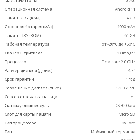
Масса (Нетто), кг
0,230
Операционная система
Android 11
Память ОЗУ (RAM)
4 GB
Основная батарея (мАч)
4000 mAh
Память ПЗУ (ROM)
64 GB
Рабочая температура
от -20°C до +60°C
Сканер штрихкода
2D Imager
Процессор
Octa-core 2.0 GHz
Размер дисплея (дюйм.)
4.7"
Срок гарантии
1 год
Разрешение дисплея (пикс.)
1280 x 720
Сенсор отпечатка пальца
Нет
Сканирующий модуль
DS7000pro
Слот для карты памяти
Micro SD
Тип процессора
8xCore
Тип
Мобильный терминал