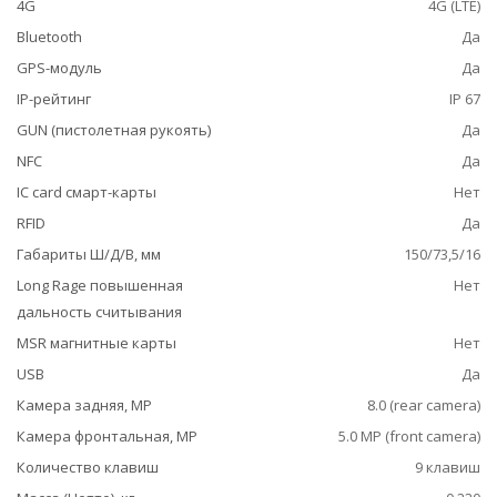
4G
4G (LTE)
Bluetooth
Да
GPS-модуль
Да
IP-рейтинг
IP 67
GUN (пистолетная рукоять)
Да
NFC
Да
IC card смарт-карты
Нет
RFID
Да
Габариты Ш/Д/В, мм
150/73,5/16
Long Rage повышенная
Нет
дальность считывания
MSR магнитные карты
Нет
USB
Да
Камера задняя, MP
8.0 (rear camera)
Камера фронтальная, MP
5.0 MP (front camera)
Количество клавиш
9 клавиш