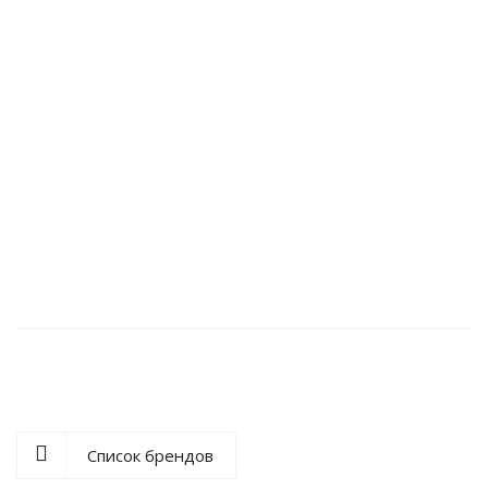
Терминал сбора данных Urovo DT30-SZ2S9E4000
Список брендов