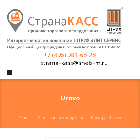
+7 (495) 981-63-23
strana-kass@shels-m.ru
Urovo
Главная
-
Справочная информация
-
Бренды
-
Urovo