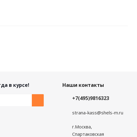
да в курсе!
Наши контакты
+7(495)9816323
strana-kass@shels-m.ru
г.Москва,
Спартаковская