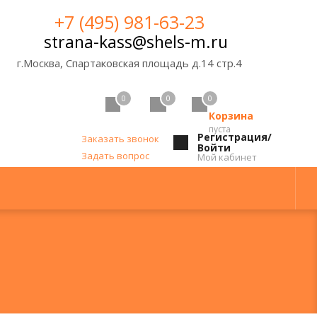
+7 (495) 981-63-23
strana-kass@shels-m.ru
г.Москва, Спартаковская площадь д.14 стр.4
0
0
0
Корзина
пуста
Регистрация/
Заказать звонок
Войти
Задать вопрос
Мой кабинет