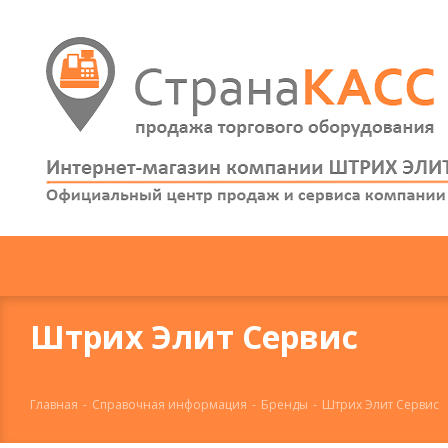
Штрих Элит Сервис
Главная
-
Справочная информация
-
Бренды
-
Штрих Элит Сервис