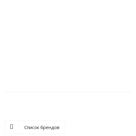
Аккумулятор для Opticon OPH-1005 (12025)
Список брендов