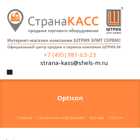
+7 (495) 981-63-23
strana-kass@shels-m.ru
Opticon
Главная
-
Справочная информация
-
Бренды
-
Opticon