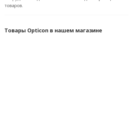
товаров.
Товары Opticon в нашем магазине
Комплект терминал сбора данных Opticon
OPH1005 (терминал, аккумулятор)