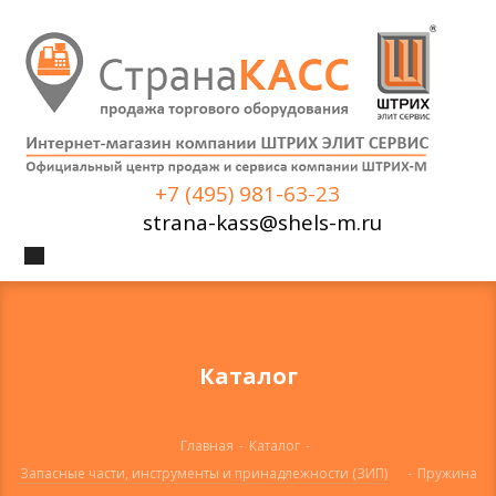
+7 (495) 981-63-23
strana-kass@shels-m.ru
Каталог
Главная
-
Каталог
-
Запасные части, инструменты и принадлежности (ЗИП)
-
Пружина