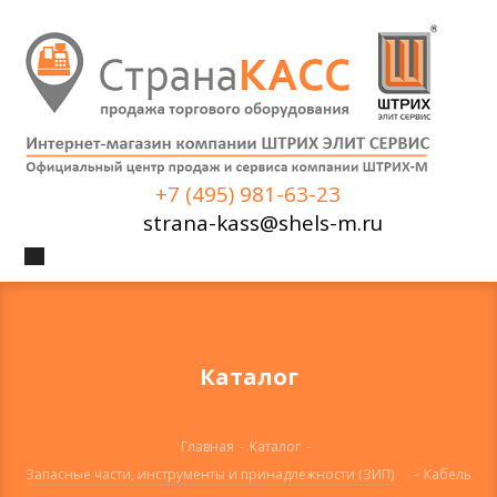
+7 (495) 981-63-23
strana-kass@shels-m.ru
Каталог
Главная
-
Каталог
-
Запасные части, инструменты и принадлежности (ЗИП)
-
Кабель