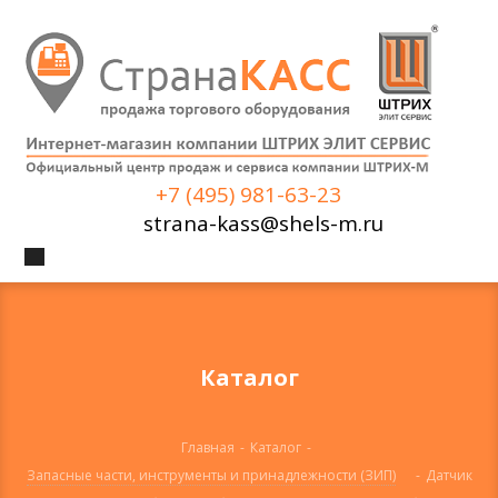
+7 (495) 981-63-23
strana-kass@shels-m.ru
Каталог
Главная
-
Каталог
-
Запасные части, инструменты и принадлежности (ЗИП)
-
Датчик