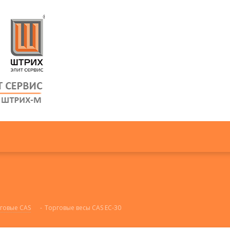
говые CAS
-
Торговые весы CAS EC-30