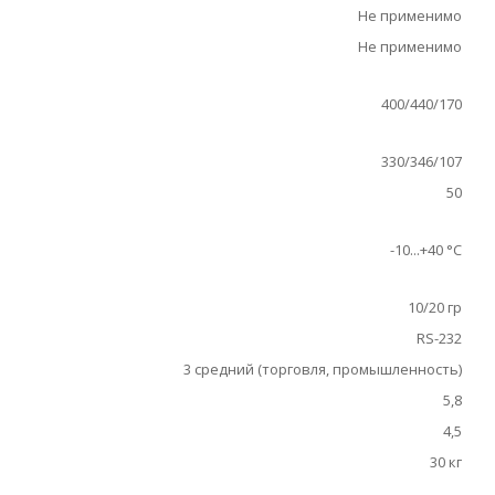
Не применимо
Не применимо
400/440/170
330/346/107
50
-10...+40 °С
10/20 гр
RS-232
3 средний (торговля, промышленность)
5,8
4,5
30 кг