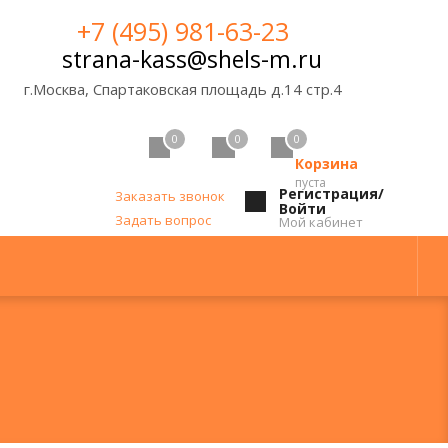
+7 (495) 981-63-23
strana-kass@shels-m.ru
г.Москва, Спартаковская площадь д.14 стр.4
0
0
0
Корзина
пуста
Регистрация/
Заказать звонок
Войти
Задать вопрос
Мой кабинет