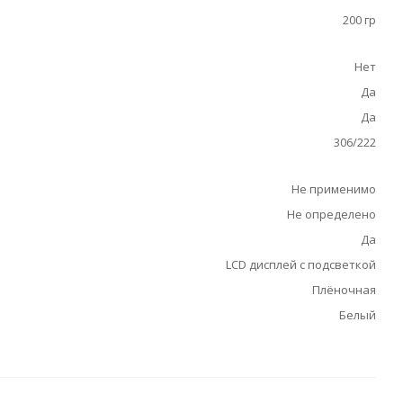
200 гр
Нет
Да
Да
306/222
Не применимо
Не определено
Да
LCD дисплей с подсветкой
Плёночная
Белый