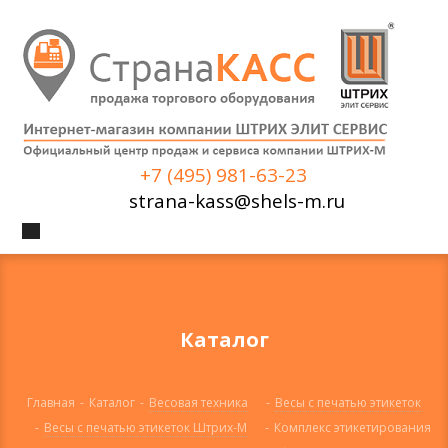
+7 (495) 981-63-23
strana-kass@shels-m.ru
Каталог
Главная
-
Каталог
-
Весовая техника
-
Весы с печатью этикеток
-
Весы с печатью этикеток Штрих-М
-
Комплекс этикетирования