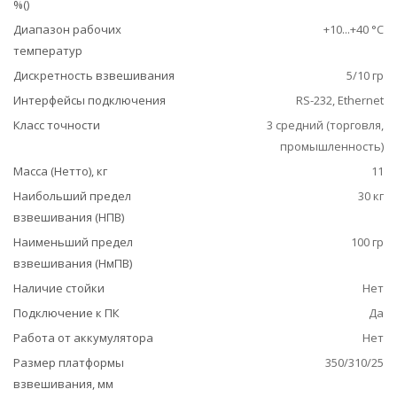
%()
Диапазон рабочих
+10...+40 °С
температур
Дискретность взвешивания
5/10 гр
Интерфейсы подключения
RS-232, Ethernet
Класс точности
3 средний (торговля,
промышленность)
Масса (Нетто), кг
11
Наибольший предел
30 кг
взвешивания (НПВ)
Наименьший предел
100 гр
взвешивания (НмПВ)
Наличие стойки
Нет
Подключение к ПК
Да
Работа от аккумулятора
Нет
Размер платформы
350/310/25
взвешивания, мм