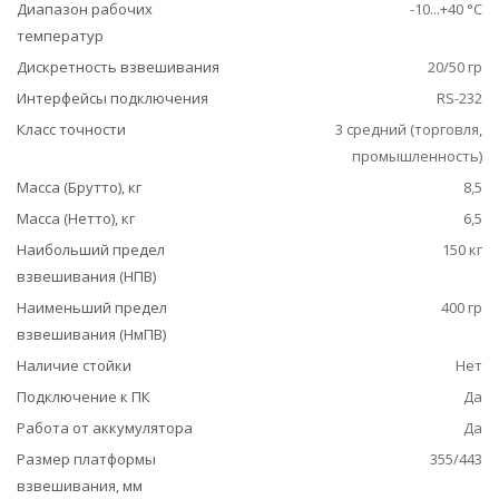
Диапазон рабочих
-10...+40 °С
температур
Дискретность взвешивания
20/50 гр
Интерфейсы подключения
RS-232
Класс точности
3 средний (торговля,
промышленность)
Масса (Брутто), кг
8,5
Масса (Нетто), кг
6,5
Наибольший предел
150 кг
взвешивания (НПВ)
Наименьший предел
400 гр
взвешивания (НмПВ)
Наличие стойки
Нет
Подключение к ПК
Да
Работа от аккумулятора
Да
Размер платформы
355/443
взвешивания, мм