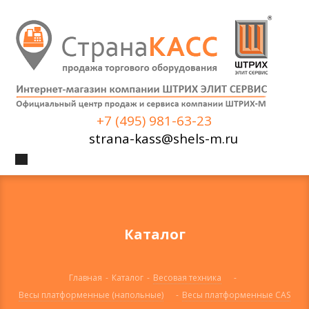
+7 (495) 981-63-23
strana-kass@shels-m.ru
Каталог
Главная
-
Каталог
-
Весовая техника
-
Весы платформенные (напольные)
-
Весы платформенные CAS