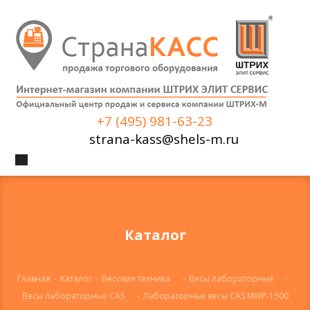
+7 (495) 981-63-23
strana-kass@shels-m.ru
Каталог
Главная
-
Каталог
-
Весовая техника
-
Весы лабораторные
-
Весы лабораторные CAS
-
Лабораторные весы CAS MWP-1500