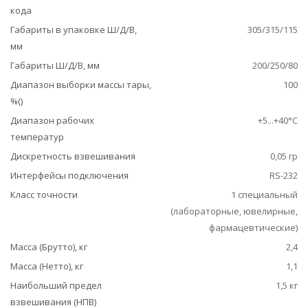
кода
Габариты в упаковке Ш/Д/В,
305/315/115
мм
Габариты Ш/Д/В, мм
200/250/80
Диапазон выборки массы тары,
100
%()
Диапазон рабочих
+5...+40°С
температур
Дискретность взвешивания
0,05 гр
Интерфейсы подключения
RS-232
Класс точности
1 специальный
(лабораторные, ювелирные,
фармацевтические)
Масса (Брутто), кг
2,4
Масса (Нетто), кг
1,1
Наибольший предел
1,5 кг
взвешивания (НПВ)