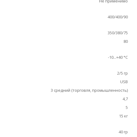
Не применимо
400/400/90
350/380/75
80
-10...+40 °С
2/5 гр
USB
3 средний (торговля, промышленность)
4,7
5
15 кг
40 гр