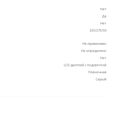
Нет
Да
Нет
325/275/50
Не применимо
Не определено
Нет
LCD дисплей с подсветкой
Плёночная
Серый