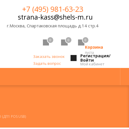
+7 (495) 981-63-23
strana-kass@shels-m.ru
г.Москва, Спартаковская площадь д.14 стр.4
0
0
0
Корзина
пуста
Регистрация/
Заказать звонок
Войти
Задать вопрос
Мой кабинет
 (ДП1 POS USB)