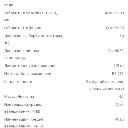
кода
Габариты в упаковке Ш/Д/В,
420/330/90
мм
Габариты Ш/Д/В, мм
303/325/79
Диапазон выборки массы тары,
50
%()
Диапазон рабочих
0...+40 °С
температур
Дискретность взвешивания
2/5 гр
Интерфейсы подключения
RS-232
Класс точности
3 средний (торговля,
промышленность)
Масса (Нетто), кг
4,5
Наибольший предел
15 кг
взвешивания (НПВ)
Наименьший предел
40 гр
взвешивания (НмПВ)