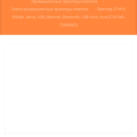
Промышленные принтеры этикеток
-
Zebra промышленные принтеры этикеток
-
Принтер ZT410;
300dpi, Serial, USB, Ethernet, Bluetooth, USB Host, Нож(ZT41043-
T2E0000Z)