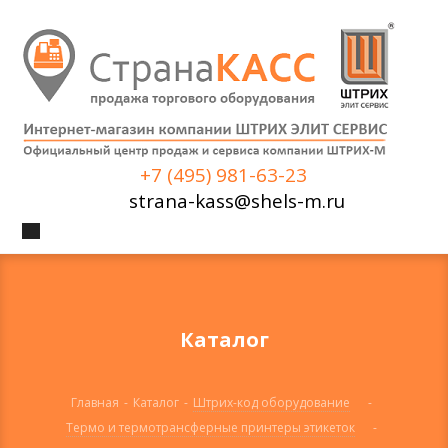
+7 (495) 981-63-23
strana-kass@shels-m.ru
Каталог
Главная
-
Каталог
-
Штрих-код оборудование
-
Термо и термотрансферные принтеры этикеток
-