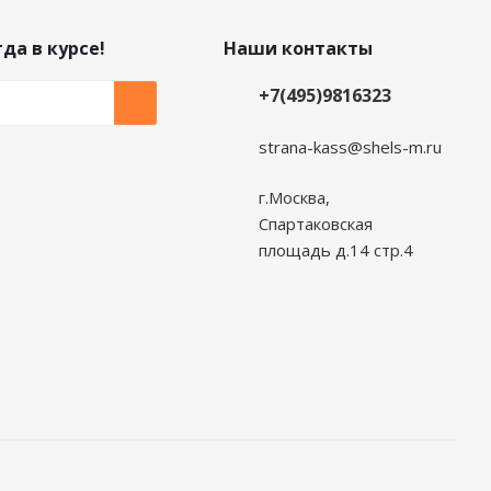
да в курсе!
Наши контакты
+7(495)9816323
strana-kass@shels-m.ru
г.Москва,
Спартаковская
площадь д.14 стр.4