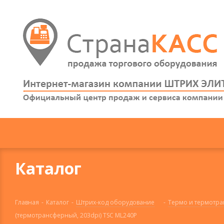
Каталог
Главная
-
Каталог
-
Штрих-код оборудование
-
Термо и термотра
(термотрансферный, 203dpi) TSC ML240P