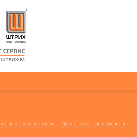
нсферные принтеры этикеток
-
Промышленные принтеры этикеток
-