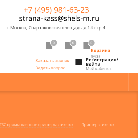
+7 (495) 981-63-23
strana-kass@shels-m.ru
г.Москва, Спартаковская площадь д.14 стр.4
0
0
0
Корзина
пуста
Регистрация/
Заказать звонок
Войти
Задать вопрос
Мой кабинет
TSC промышленные принтеры этикеток
-
Принтер этикеток