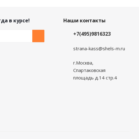
да в курсе!
Наши контакты
+7(495)9816323
strana-kass@shels-m.ru
г.Москва,
Спартаковская
площадь д.14 стр.4