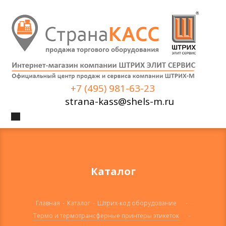
+7 (495) 981-63-23
strana-kass@shels-m.ru
Каталог
Главная
-
Каталог
-
Штрих-код оборудование
-
Термо и термотрансферные принтеры этикеток
-