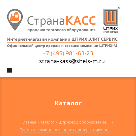
+7 (495) 981-63-23
strana-kass@shels-m.ru
Каталог
Главная
-
Каталог
-
Штрих-код оборудование
-
Термо и термотрансферные принтеры этикеток
-