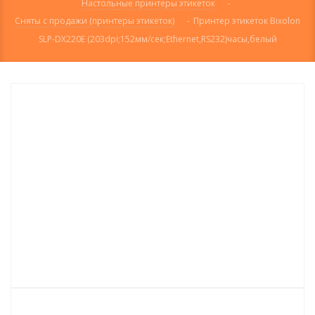
Настольные принтеры этикеток
-
Сняты с продажи (принтеры этикеток)
-
Принтер этикеток Bixolon
SLP-DX220E (203dpi;152мм/сек;Ethernet,RS232)часы,белый