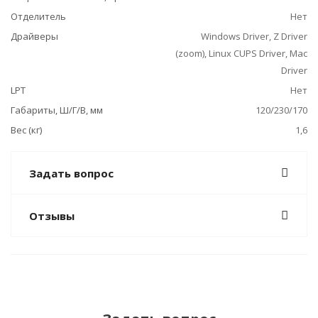
Отделитель
Нет
Драйверы
Windows Driver, Z Driver
(zoom), Linux CUPS Driver, Mac
Driver
LPT
Нет
Габариты, Ш/Г/В, мм
120/230/170
Вес (кг)
1,6
Задать вопрос
Отзывы