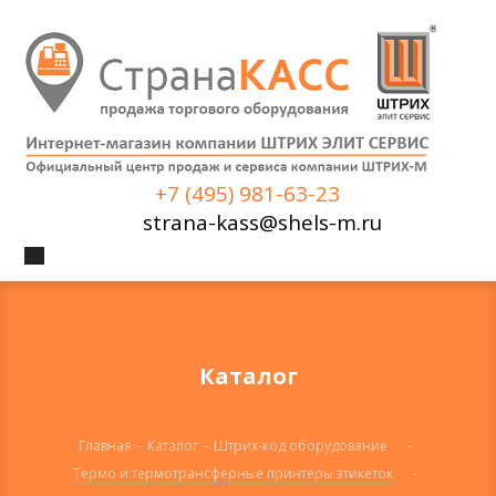
+7 (495) 981-63-23
strana-kass@shels-m.ru
Каталог
Главная
-
Каталог
-
Штрих-код оборудование
-
Термо и термотрансферные принтеры этикеток
-