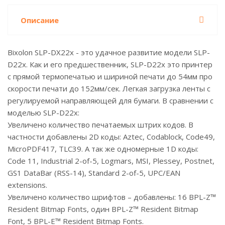
Описание
Bixolon SLP-DX22x - это удачное развитие модели SLP-
D22x. Как и его предшественник, SLP-D22x это принтер
с прямой термопечатью и шириной печати до 54мм про
скорости печати до 152мм/сек. Легкая загрузка ленты с
регулируемой направляющей для бумаги. В сравнении с
моделью SLP-D22x:
Увеличено количество печатаемых штрих кодов. В
частности добавлены 2D коды: Aztec, Codablock, Code49,
MicroPDF417, TLC39. А так же одномерные 1D коды:
Code 11, Industrial 2-of-5, Logmars, MSI, Plessey, Postnet,
GS1 DataBar (RSS-14), Standard 2-of-5, UPC/EAN
extensions.
Увеличено количество шрифтов – добавлены: 16 BPL-Z™
Resident Bitmap Fonts, один BPL-Z™ Resident Bitmap
Font, 5 BPL-E™ Resident Bitmap Fonts.