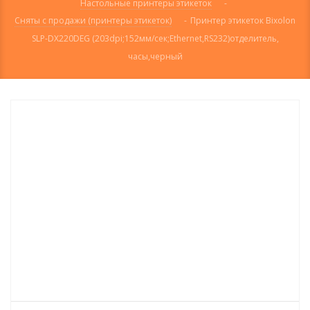
Настольные принтеры этикеток
-
Сняты с продажи (принтеры этикеток)
-
Принтер этикеток Bixolon
SLP-DX220DEG (203dpi;152мм/сек;Ethernet,RS232)отделитель,
часы,черный