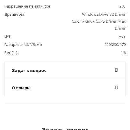
Разрешение печати, dpi
203
Драйверы
Windows Driver, Z Driver
(zoom), Linux CUPS Driver, Mac
Driver
LPT
Нет
Габариты, Ш/Г/В, мм
120/230/170
Вес (кг)
1,6
Задать вопрос
Отзывы
Задать вопрос