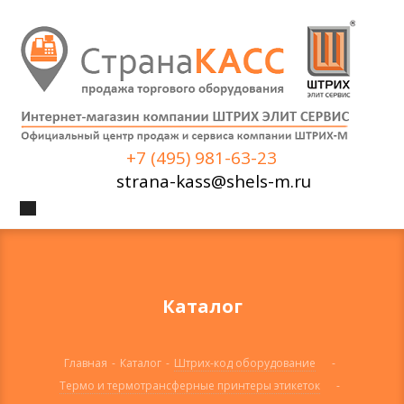
+7 (495) 981-63-23
strana-kass@shels-m.ru
Каталог
Главная
-
Каталог
-
Штрих-код оборудование
-
Термо и термотрансферные принтеры этикеток
-