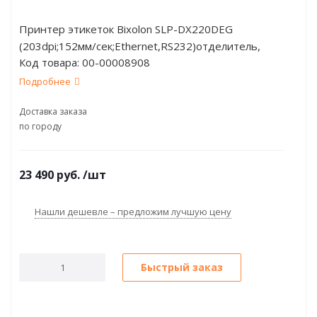
Принтер этикеток Bixolon SLP-DX220DEG
(203dpi;152мм/сек;Ethernet,RS232)отделитель,
Код товара:
00-00008908
часы,черный
Подробнее
Доставка заказа
по городу
23 490
руб.
/шт
Нашли дешевле – предложим лучшую цену
Быстрый заказ