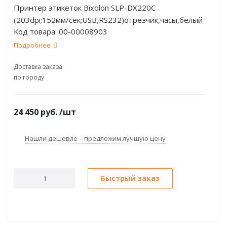
Принтер этикеток Bixolon SLP-DX220C
(203dpi;152мм/сек;USB,RS232)отрезчик,часы,белый
Код товара:
00-00008903
Подробнее
Доставка заказа
по городу
24 450
руб.
/шт
Нашли дешевле – предложим лучшую цену
Быстрый заказ