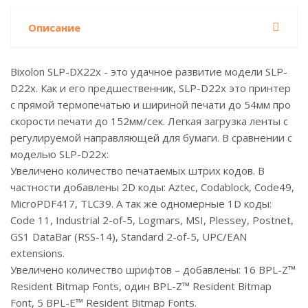
Описание
Bixolon SLP-DX22x - это удачное развитие модели SLP-
D22x. Как и его предшественник, SLP-D22x это принтер
с прямой термопечатью и шириной печати до 54мм про
скорости печати до 152мм/сек. Легкая загрузка ленты с
регулируемой направляющей для бумаги. В сравнении с
моделью SLP-D22x:
Увеличено количество печатаемых штрих кодов. В
частности добавлены 2D коды: Aztec, Codablock, Code49,
MicroPDF417, TLC39. А так же одномерные 1D коды:
Code 11, Industrial 2-of-5, Logmars, MSI, Plessey, Postnet,
GS1 DataBar (RSS-14), Standard 2-of-5, UPC/EAN
extensions.
Увеличено количество шрифтов – добавлены: 16 BPL-Z™
Resident Bitmap Fonts, один BPL-Z™ Resident Bitmap
Font, 5 BPL-E™ Resident Bitmap Fonts.