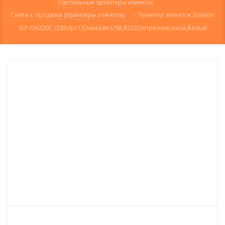
Настольные принтеры этикеток
-
Сняты с продажи (принтеры этикеток)
-
Принтер этикеток Bixolon
SLP-DX220C (203dpi;152мм/сек;USB,RS232)отрезчик,часы,белый