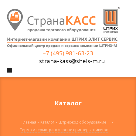
+7 (495) 981-63-23
strana-kass@shels-m.ru
Каталог
Главная
-
Каталог
-
Штрих-код оборудование
-
Термо и термотрансферные принтеры этикеток
-