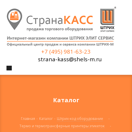
+7 (495) 981-63-23
strana-kass@shels-m.ru
Каталог
Главная
-
Каталог
-
Штрих-код оборудование
-
Термо и термотрансферные принтеры этикеток
-