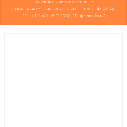
Настольные принтеры этикеток
-
Сняты с продажи (принтеры этикеток)
-
Bixolon SLP-DX423C
(300dpi;127мм/сек;USB,RS232,LPT)отрезчик, белый