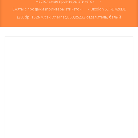
Настольные принтеры этикеток
-
Сняты с продажи (принтеры этикеток)
-
Bixolon SLP-D420DE
(203dpi;152мм/сек;Ethernet,USB,RS232)отделитель, белый