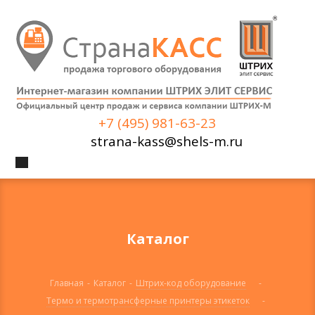
+7 (495) 981-63-23
strana-kass@shels-m.ru
Каталог
Главная
-
Каталог
-
Штрих-код оборудование
-
Термо и термотрансферные принтеры этикеток
-