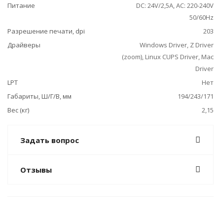
Питание
DC: 24V/2,5A, АС: 220-240V
50/60Hz
Разрешение печати, dpi
203
Драйверы
Windows Driver, Z Driver
(zoom), Linux CUPS Driver, Mac
Driver
LPT
Нет
Габариты, Ш/Г/В, мм
194/243/171
Вес (кг)
2,15
Задать вопрос
Отзывы