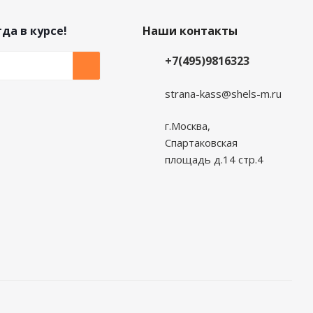
да в курсе!
Наши контакты
+7(495)9816323
strana-kass@shels-m.ru
г.Москва,
Спартаковская
площадь д.14 стр.4