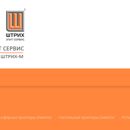
нсферные принтеры этикеток
-
Настольные принтеры этикеток
-
POSc