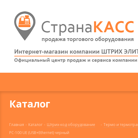
Каталог
Главная
-
Каталог
-
Штрих-код оборудование
-
Термо и термотра
PC-100 UE (USB+Ethernet) черный