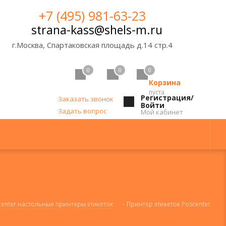
+7 (495) 981-63-23
strana-kass@shels-m.ru
г.Москва, Спартаковская площадь д.14 стр.4
0
0
0
Корзина
пуста
Регистрация/
Заказать звонок
Войти
Задать вопрос
Мой кабинет
enter настольные принтеры этикеток
-
Принтер этикеток Poscenter