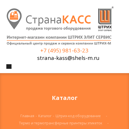
+7 (495) 981-63-23
strana-kass@shels-m.ru
Каталог
Главная
-
Каталог
-
Штрих-код оборудование
-
Термо и термотрансферные принтеры этикеток
-