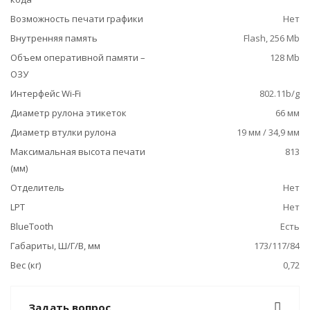
Возможность печати графики
Нет
Внутренняя память
Flash, 256 Mb
Объем оперативной памяти –
128 Mb
ОЗУ
Интерфейс Wi-Fi
802.11b/g
Диаметр рулона этикеток
66 мм
Диаметр втулки рулона
19 мм / 34,9 мм
Максимальная высота печати
813
(мм)
Отделитель
Нет
LPT
Нет
BlueTooth
Есть
Габариты, Ш/Г/В, мм
173/117/84
Вес (кг)
0,72
Задать вопрос