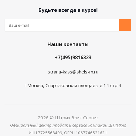
Будьте всегда в курсе!
Наши контакты
+7(495)9816323
strana-kass@shels-m.ru
г.Москва, Спартаковская площадь д.14 стр.4
2026 © Штрих Элит Сервис
Официальный центр продаж и сервиса компании ШТРИХ-М
ИНН
7725568499,
ОГРН
1067746531621