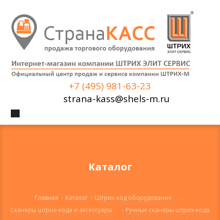
+7 (495) 981-63-23
strana-kass@shels-m.ru
Каталог
Главная
-
Каталог
-
Штрих-код оборудование
-
Сканеры штрих-кода и аксессуары
-
Ручные сканеры штрих-кода