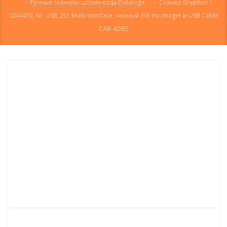
-
Ручные сканеры штрих-кода Datalogic
-
Сканер Gryphon I
GD4430, Kit, USB, 2D, Multi-Interface, черный (Kit inc.Imager и USB Cable
CAB-426E)