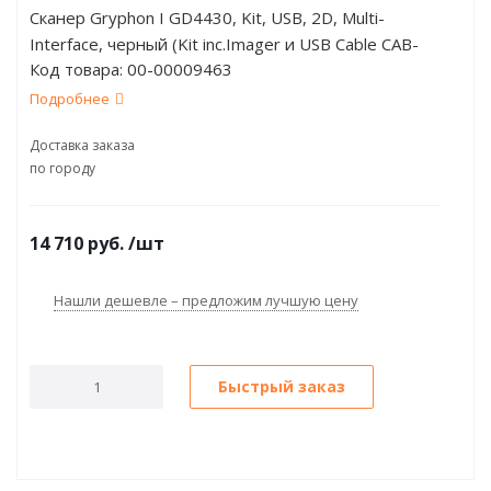
Сканер Gryphon I GD4430, Kit, USB, 2D, Multi-
Interface, черный (Kit inc.Imager и USB Cable CAB-
Код товара:
00-00009463
426E)
Подробнее
Доставка заказа
по городу
14 710
руб.
/шт
Нашли дешевле – предложим лучшую цену
Быстрый заказ