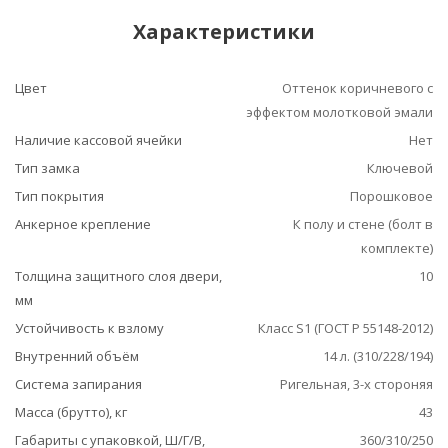
Характеристики
Цвет
Оттенок коричневого с
эффектом молотковой эмали
Наличие кассовой ячейки
Нет
Тип замка
Ключевой
Тип покрытия
Порошковое
Анкерное крепление
К полу и стене (болт в
комплекте)
Толщина защитного слоя двери,
10
мм
Устойчивость к взлому
Класс S1 (ГОСТ Р 55148-2012)
Внутренний объём
14 л. (310/228/194)
Система запирания
Ригельная, 3-х стороняя
Масса (брутто), кг
43
Габариты с упаковкой, Ш/Г/В,
360/310/250