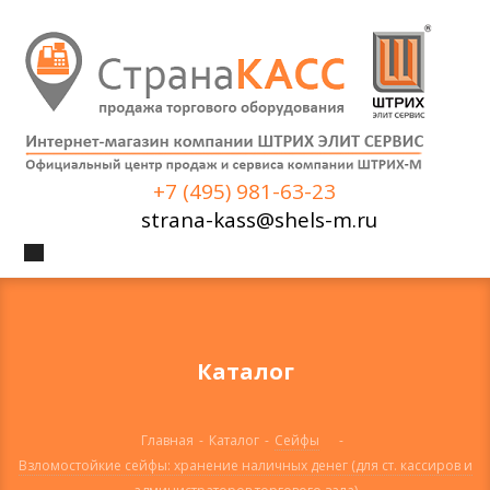
+7 (495) 981-63-23
strana-kass@shels-m.ru
Каталог
Главная
-
Каталог
-
Сейфы
-
Взломостойкие сейфы: хранение наличных денег (для ст. кассиров и