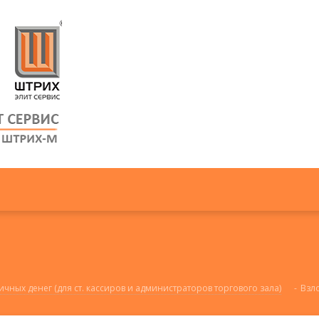
ных денег (для ст. кассиров и администраторов торгового зала)
-
Взло