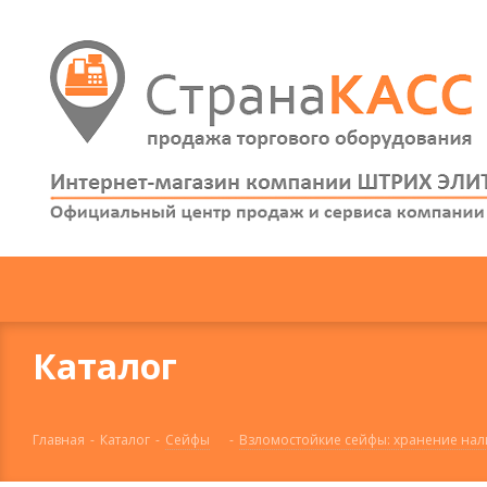
Каталог
Главная
-
Каталог
-
Сейфы
-
Взломостойкие сейфы: хранение налич