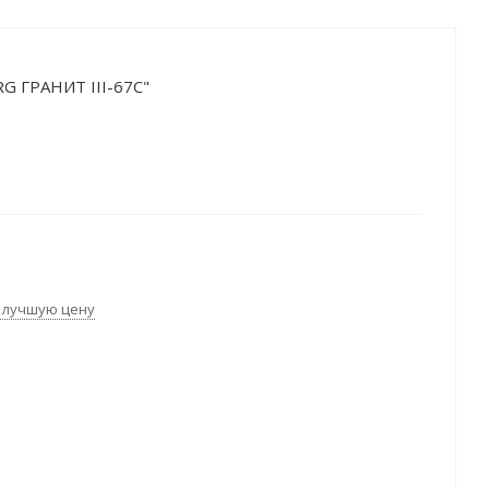
G ГРАНИТ III-67C"
 лучшую цену