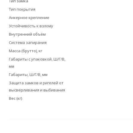
Тип замка
Тип покрытия
Анкерное крепление
Устойчивость к взлому
Внутренний объём
Система запирания
Масса (брутто), кг
Габариты с упаковкой, Ш/Г/В,
мм
Габариты, Ш/Г/В, мм
Защита замков и ригелей от
высверливания и выбивания
Вес (кг)