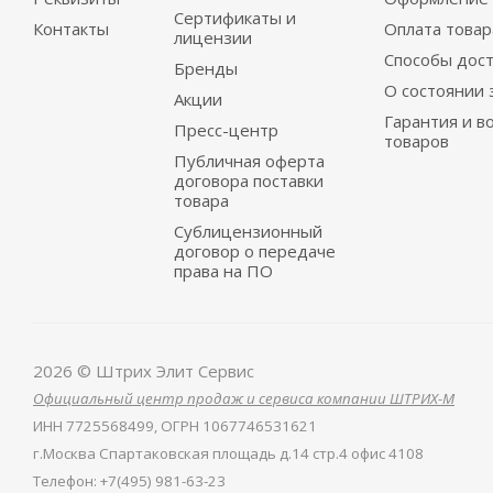
Сертификаты и
Контакты
Оплата товар
лицензии
Способы дос
Бренды
О состоянии 
Акции
Гарантия и в
Пресс-центр
товаров
Публичная оферта
договора поставки
товара
Сублицензионный
договор о передаче
права на ПО
2026 © Штрих Элит Сервис
Официальный центр продаж и сервиса компании ШТРИХ-М
ИНН
7725568499,
ОГРН
1067746531621
г.Москва Спартаковская площадь д.14 стр.4 офис 4108
Телефон
:
+7(495) 981-63-23