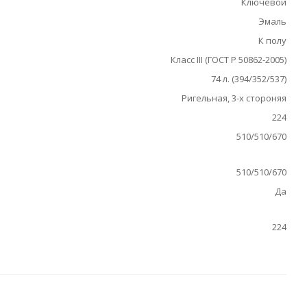
Ключевой
Эмаль
К полу
Класс III (ГОСТ Р 50862-2005)
74 л. (394/352/537)
Ригельная, 3-х стороняя
224
510/510/670
510/510/670
Да
224