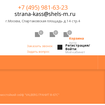
+7 (495) 981-63-23
strana-kass@shels-m.ru
г.Москва, Спартаковская площадь д.14 стр.4
0
0
0
Корзина
пуста
Регистрация/
Заказать звонок
Войти
Задать вопрос
Мой кабинет
мостойкий сейф "VALBERG ГРАНИТ III-67C"