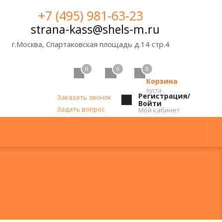
+7 (495) 981-63-23
strana-kass@shels-m.ru
г.Москва, Спартаковская площадь д.14 стр.4
0
0
0
Корзина
пуста
Регистрация/
Заказать звонок
Войти
Задать вопрос
Мой кабинет