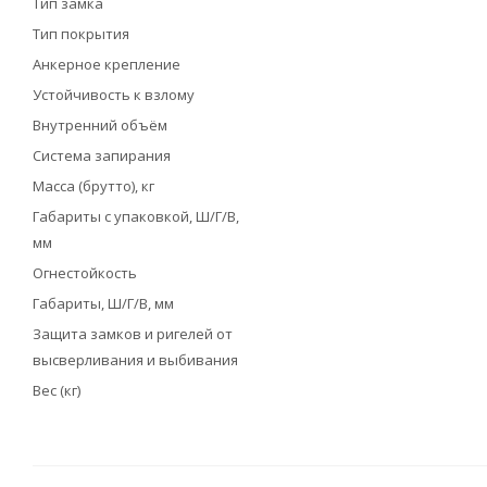
Тип замка
Тип покрытия
Анкерное крепление
Устойчивость к взлому
Внутренний объём
Система запирания
Масса (брутто), кг
Габариты с упаковкой, Ш/Г/В,
мм
Огнестойкость
Габариты, Ш/Г/В, мм
Защита замков и ригелей от
высверливания и выбивания
Вес (кг)