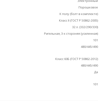
Электронный
Порошковое
К полу (болт в комплекте)
Класс II (ГОСТ Р 50862-2005)
32 л. (332/290/330)
Ригельная, 3-х стороняя (усиленная)
101
480/445/490
Класс 60Б (ГОСТ Р 50862-2012)
480/445/490
Да
101