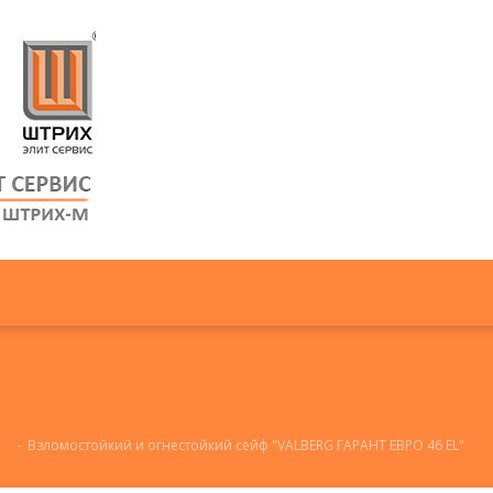
-
Взломостойкий и огнестойкий сейф "VALBERG ГАРАНТ ЕВРО 46 EL"