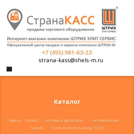
+7 (495) 981-63-23
strana-kass@shels-m.ru
Каталог
Главная
-
Каталог
-
Счётчики и детекторы
-
Счетчики монет
-
Cassida
-
Счетчик монет Cassida "C550"