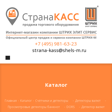
+7 (495) 981-63-23
strana-kass@shels-m.ru
Каталог
Главная
-
Каталог
-
Счётчики и детекторы
-
Детекторы валют
-
Просмотровые детекторы банкнот
-
DORS
-
Детектор валют