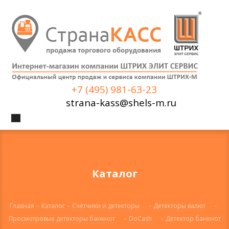
+7 (495) 981-63-23
strana-kass@shels-m.ru
Каталог
Главная
-
Каталог
-
Счётчики и детекторы
-
Детекторы валют
-
Просмотровые детекторы банкнот
-
DoCash
-
Детектор банкнот