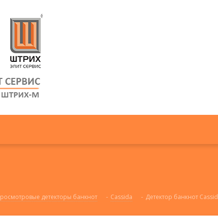
росмотровые детекторы банкнот
-
Cassida
-
Детектор банкнот Cassid