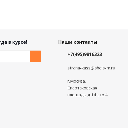
да в курсе!
Наши контакты
+7(495)9816323
strana-kass@shels-m.ru
г.Москва,
Спартаковская
площадь д.14 стр.4