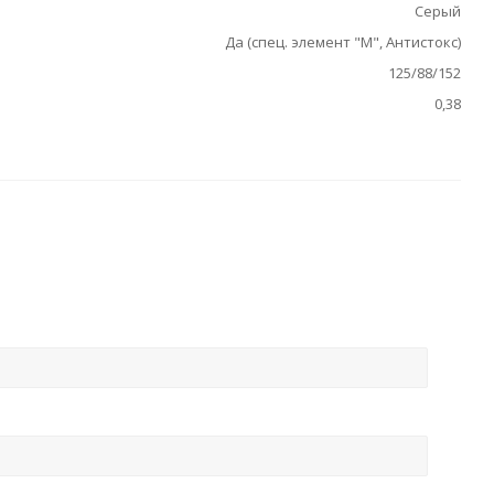
Серый
Да (спец. элемент "М", Антистокс)
125/88/152
0,38