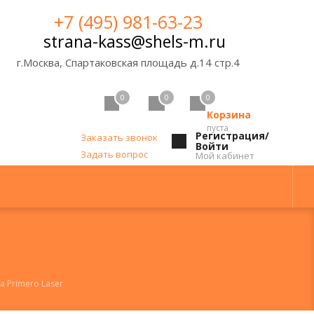
+7 (495) 981-63-23
strana-kass@shels-m.ru
г.Москва, Спартаковская площадь д.14 стр.4
0
0
0
Корзина
пуста
Регистрация/
Заказать звонок
Войти
Задать вопрос
Мой кабинет
a Primero Laser