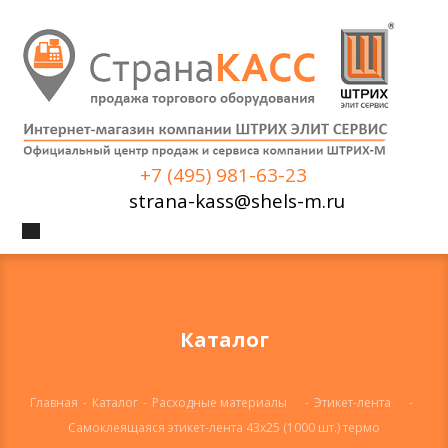
+7 (495) 981-63-23
strana-kass@shels-m.ru
Каталог
Главная
-
Каталог
-
Расходные материалы
-
Этикет-лента
-
Самоклеящаяся этикет-лента 43x25 (1000 шт.) термо