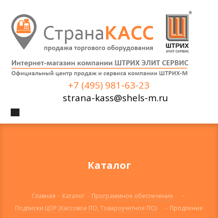
+7 (495) 981-63-23
strana-kass@shels-m.ru
Каталог
Главная
-
Каталог
-
Программное обеспечение
-
Подписки ЦОР (Кассовое ПО, Товароучетное ПО)
-
Продление