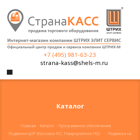
+7 (495) 981-63-23
strana-kass@shels-m.ru
Каталог
Главная
-
Каталог
-
Программное обеспечение
-
Подписки ЦОР (Кассовое ПО, Товароучетное ПО)
-
Подписка на